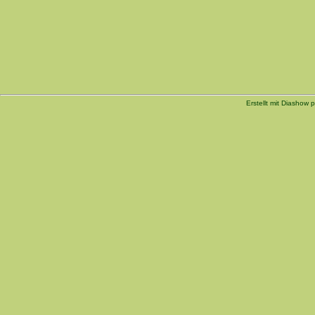
Erstellt mit Diashow p