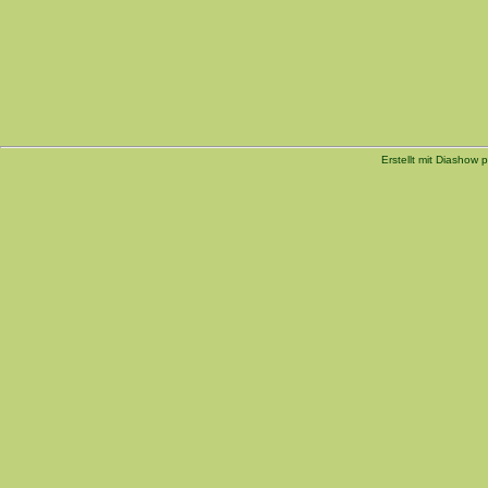
Erstellt mit Diashow p