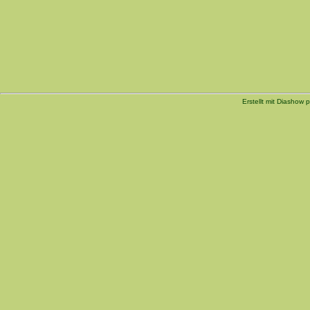
Erstellt mit Diashow p