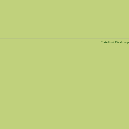
Erstellt mit Diashow p