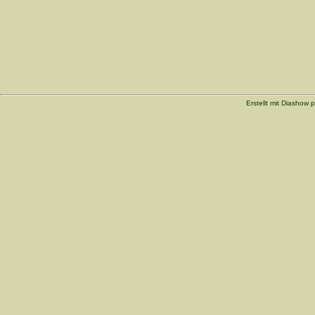
Erstellt mit Diashow p