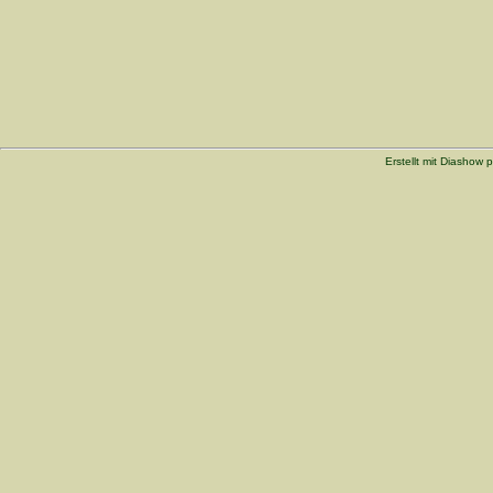
Erstellt mit Diashow p