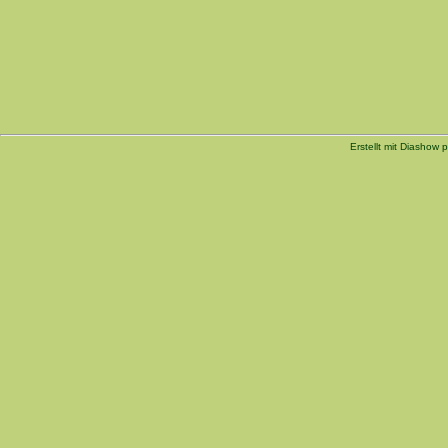
Erstellt mit Diashow p