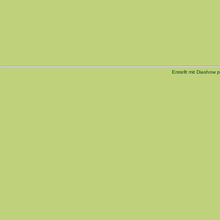
Erstellt mit Diashow p