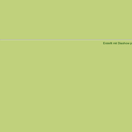
Erstellt mit Diashow p