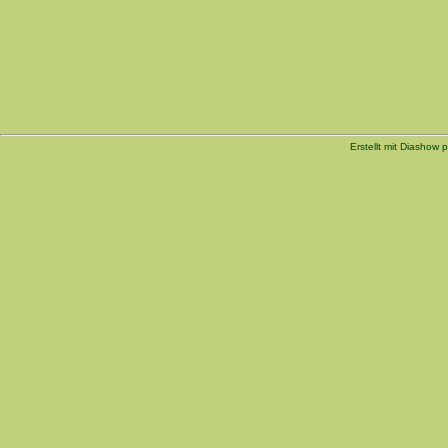
Erstellt mit Diashow p