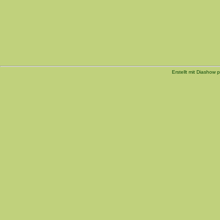
Erstellt mit Diashow p