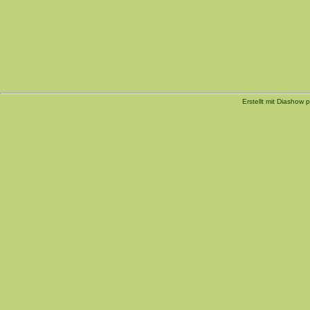
Erstellt mit Diashow p